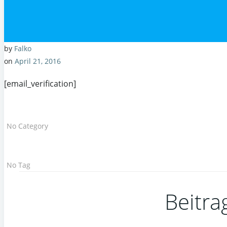
by
Falko
on
April 21, 2016
[email_verification]
No Category
No Tag
Beitra